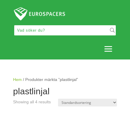
Hem
/ Produkter märkta ”plastlinjal”
plastlinjal
Showing all 4 results