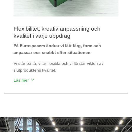
Flexibilitet, kreativ anpassning och
kvalitet i varje uppdrag
På Eurospacers ändrar vi lätt färg, form och
anpassar oss snabbt efter situationen.
Vi står på tå, vi är flexibla och vi förstår vikten av
slutproduktens kvalitet.
Läs mer
3
Har du ett eget varumärke eller vill du att produkterna
ska levereras i valfri färg för att smälta in i den aktuella
betongytan? Fråga oss gärna så undersöker vi vad vi
kan göra för att lösa uppgiften.
Vår utgångspunkt är att inget är omöjligt!