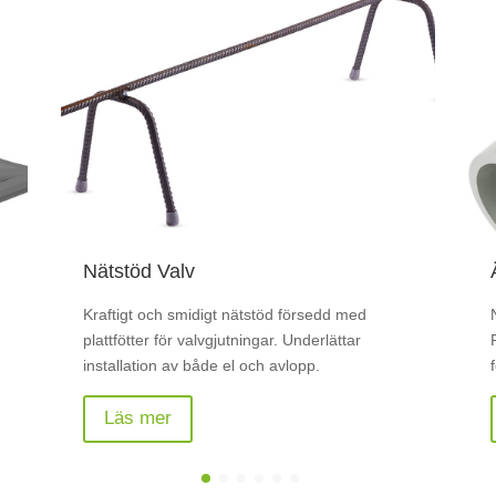
Änddistans B8
Nu i täckskikt från 15 mm upp till 50 mm.
Respektive distans har längdangivelser på sig
för enkel identifikation.
Läs mer