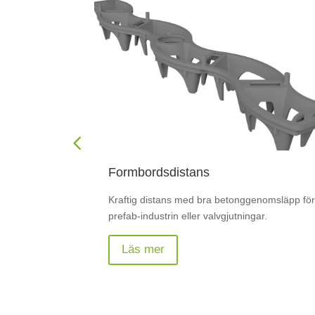
Nätstöd Valv
nomsläpp för
Kraftigt och smidigt nätstöd försedd med
ar.
plattfötter för valvgjutningar. Underlättar
installation av både el och avlopp.
Läs mer