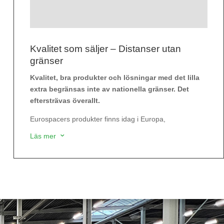
Kvalitet som säljer – Distanser utan
gränser
Kvalitet, bra produkter och lösningar med det lilla
extra begränsas inte av nationella gränser. Det
eftersträvas överallt.
Eurospacers produkter finns idag i Europa,
Nordamerika, Asien och Oceanien och vi ser ett
Läs mer
3
kontinuerligt ökat intresse för det vi har att erbjuda;
framgång, förändring och förenkling i arbetet.
Hur kan vi hjälpa dig?