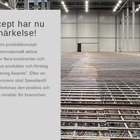
cept har nu
tmärkelse!
ers produktkoncept
ternationellt aktiva
r flera kontinenter och
iva produkter och företag
ering Awards”. Efter en
sprocess stod Speedies®
t betonas den positiva och
 innebär för branschen.