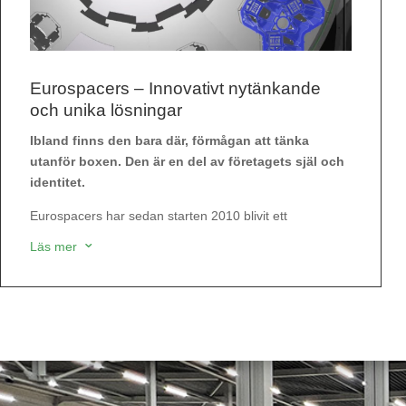
Eurospacers – Innovativt nytänkande
och unika lösningar
Ibland finns den bara där, förmågan att tänka
utanför boxen. Den är en del av företagets själ och
identitet.
Eurospacers har sedan starten 2010 blivit ett
varumärke känt för sitt nytänkande, sina lösningar och
Läs mer
3
utveckling, och det är i grunden förmågan att tänka
annorlunda som har lett oss dit.
Unika produkter och unika produktionstekniska
lösningar har blivit en del av vår identitet. Inget sker av
en slump, vi vågar tro på den väg vi väljer. Vi gör det för
våra kunder och dina kunders skull – användarna av
våra produkter. Din framgång blir vår framgång och