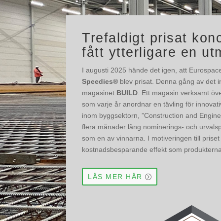
omvänt.
Bakom allt finns ett medvetet tänkande utanför boxen.
Trefaldigt prisat kon
fått ytterligare en u
I augusti 2025 hände det igen, att Eurospac
Speedies®
blev prisat. Denna gång av det in
magasinet
BUILD
. Ett magasin verksamt öve
som varje år anordnar en tävling för innovat
inom byggsektorn, ”Construction and Engine
flera månader lång nominerings- och urval
som en av vinnarna. I motiveringen till prise
kostnadsbesparande effekt som produkterna
LÄS MER HÄR