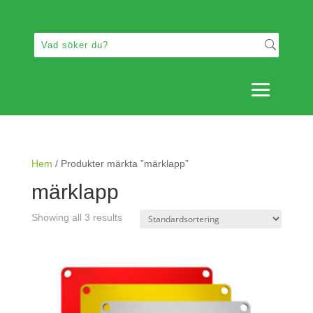
Hem
/ Produkter märkta ”märklapp”
märklapp
Showing all 3 results