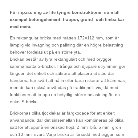
För inpassning av lite tyngre konstruktioner som till
exempel betongelement, trappor, grund- och limbalkar
med mera.
En rektangulär bricka med måtten 172×112 mm, som är
lämplig vid invägning och pallning där en högre belastning
behöver fördelas ut på en större yta.
Brickan består av fyra rektangulärt och med bryggor
sammansatta S-brickor. I trånga och djupare utrymmen gör
längden det enkelt och säkrare att placera ut stöd där
händerna har svårt att nå in eller bara riskerar att klämmas,
men de kan också användas på traditionellt vis, då med
funktionen att ta upp en betydligt större belastning än en
enkel S-bricka.
Brickornas olika tjocklekar är färgkodade för ett enkelt
användande, där det sinsemellan kan kombineras på olika
sätt för att uppnå en önskad höjd. 2 mm=blå, 5 mm=grön
och 10 mm=svart. Varje bricka är försedd med piggar, som