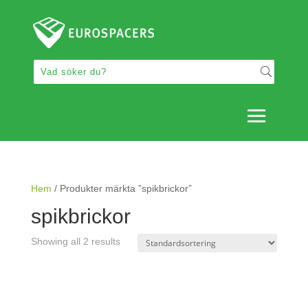
Hem
/ Produkter märkta ”spikbrickor”
spikbrickor
Showing all 2 results