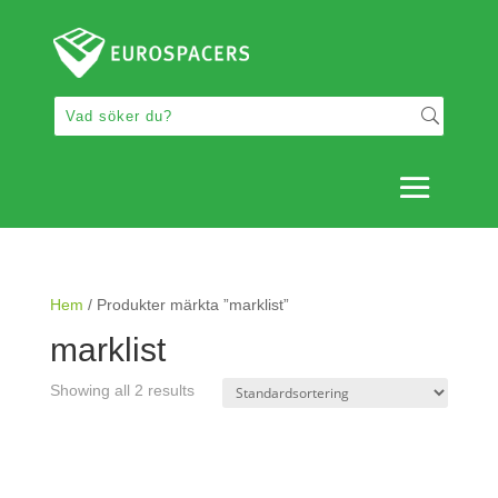
Hem
/ Produkter märkta ”marklist”
marklist
Showing all 2 results