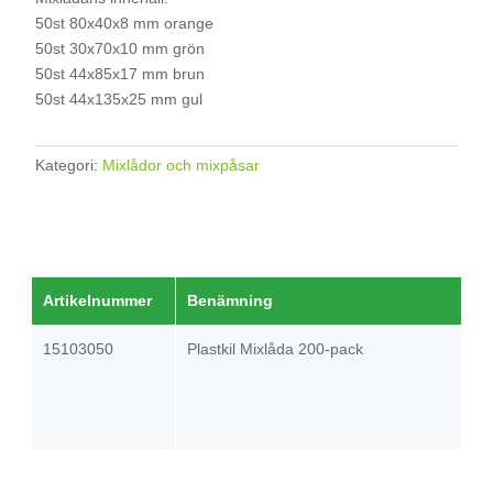
50st 80x40x8 mm orange
50st 30x70x10 mm grön
50st 44x85x17 mm brun
50st 44x135x25 mm gul
Kategori:
Mixlådor och mixpåsar
Artikelnummer
Benämning
15103050
Plastkil Mixlåda 200-pack
O